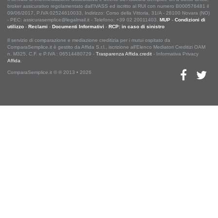
broker assicurativo regolamentato dall'IVASS ed iscritto al RUI con numero B000576481 il
09/06/2017, P.IVA 02524610033, Indirizzo: Corso della Vittoria, 31/A - 28100 Novara (NO)
- PEC: assicurasemplice@legalmail.it - Telefono: +39 02 20011403.
MUP
-
Condizioni di
utilizzo
-
Reclami
-
Documenti Informativi
-
RCP: in caso di sinistro
Il servizio di comparazione e mediazione creditizia per i mutui ospitato da
ComparaSemplice.it è gestito da Affida S.r.l., iscrizione all'Elenco Mediatori Creditizi OAM
n. M325, C.F. e P.IVA : 06514480729 -
Trasparenza Affida.credit
- Informativa Privacy
Affida
.
ComparaSemplice.it © ® 2013 • 2026