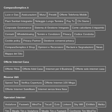
ComparaSemplice.it
Luce e Gas
Assicurazioni
Mutui
Prestiti
Offerte Telefonia Mobile
Piani Sanitari Integrativi
Noleggio Lungo Termine
Pay Tv
Chi Siamo
Corporate Governance
Sistema di Gestione Integrato
Come calcoliamo il risparmio
Contatti
Whistleblowing
Termini e Condizioni
Privacy
Codice Condotta
Cookie policy
Privacy Partner
Gestione consensi privacy
ComparaSemplice.it Shop
Opinioni e Recensioni
Reclami e Segnalazioni
News
Mappa del Sito
Offerte Internet Casa
Offerte Fibra
Offerte Adsl Casa
Internet per il Business
Offerte solo internet casa
Risorse Utili
Speed Test
Verifica Copertura
Offerte Internet 100 Mega
Offerte Internet Satellitare
Internet senza linea fissa
Operatori Internet
Vodafone
Fastweb
WindTre
Tiscali
Eolo
Linkem
Sky Wifi
EhiWeb
Melita
Tim
Meglio Tim o Vodafone
Meglio Tim o Fastweb
Confronto Tim WindTre