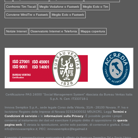
Confronto Tim Tiscali
Meglio Vodafone o Fastweb
Meglio Eolo o Tim
Conviene WindTre o Fastweb
Meglio Eolo o Fastweb
Notizie Intenet
Osservatorio Internet e Telefonia
Mappa copertura
Certificazione PAS 24000 "Social Management System" rilasciata da Bureau Veritas Italia
S.p.A. N. Cert. IT333718-1
Innova Semplice S.p.A., sede legale Corso della Vittoria, 31/A - 28100 Novara. P. Iva e
Iscrizione Registro delle Imprese di Novara 02312430032 M5UXCR1. Leggi
Termini e
Condizioni di servizio
e le
informazioni sulla Privacy
. È possibile gestire i propri
consensi al trattamento dei dati ed esercitare il proprio diritto di opposizione da
questa
pagina web
. È vietata la riproduzione, anche solo parziale, di contenuti e grafica. Email:
info@innovasemplice.it; PEC: innovasemplice@legalmail.it
Il servizio di intermediazione assicurativa è offerto da Assicura Semplice Srl a Socio Unico,