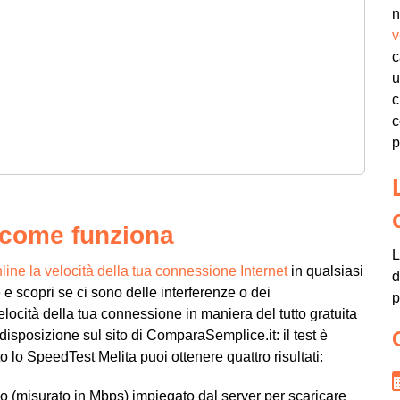
n
v
c
u
c
c
p
e come funziona
L
line la velocità della tua connessione Internet
in qualsiasi
d
 scopri se ci sono delle interferenze o dei
p
locità della tua connessione in maniera del tutto gratuita
 disposizione sul sito di ComparaSemplice.it: il test è
o lo SpeedTest Melita puoi ottenere quattro risultati:
o (misurato in Mbps) impiegato dal server per scaricare