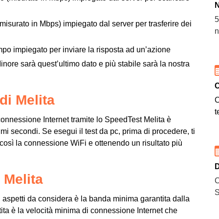
N
5
misurato in Mbps) impiegato dal server per trasferire dei
n
empo impiegato per inviare la risposta ad un’azione
 Minore sarà quest’ultimo dato e più stabile sarà la nostra
C
di Melita
C
t
connessione Internet tramite lo SpeedTest Melita è
imi secondi. Se esegui il test da pc, prima di procedere, ti
 così la connessione WiFi e ottenendo un risultato più
D
 Melita
C
S
 aspetti da considera è la banda minima garantita dalla
ta è la velocità minima di connessione Internet che