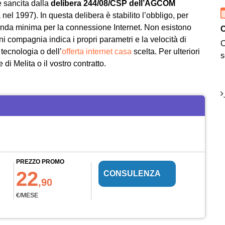
è sancita dalla
delibera 244/08/CSP dell’AGCOM
nel 1997). In questa delibera è stabilito l’obbligo, per
anda minima per la connessione Internet. Non esistono
C
ogni compagnia indica i propri parametri e la velocità di
C
tecnologia o dell’
offerta internet casa
scelta. Per ulteriori
s
e di Melita o il vostro contratto.
PREZZO PROMO
22
CONSULENZA
,90
€/MESE